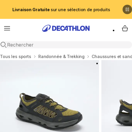
Livraison Gratuite
sur une sélection de produits
Menu
My 
Recherche ouverte
Accueil
Tous les sports
Randonnée & Trekking
Chaussures et san