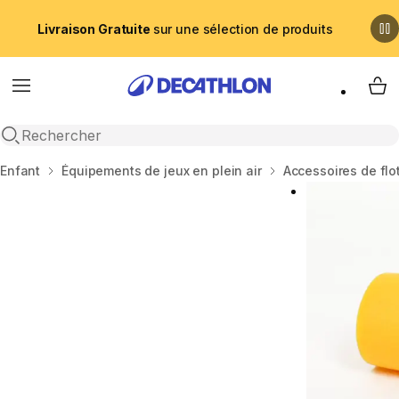
Livraison Gratuite
sur une sélection de produits
Menu
My 
Recherche ouverte
Accueil
Enfant
Équipements de jeux en plein air
Accessoires de flo