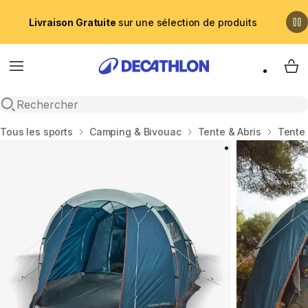
Livraison Gratuite
sur une sélection de produits
Menu
My 
Recherche ouverte
Accueil
Tous les sports
Camping & Bivouac
Tente & Abris
Tente