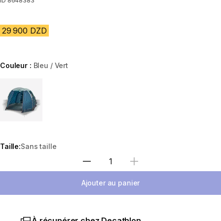
ID
8648383
29 900 DZD
Couleur :
Bleu / Vert
Choose a variant
Taille:
Sans taille
Sélectionnez la quantité
Ajouter au panier
À récupérer chez Decathlon