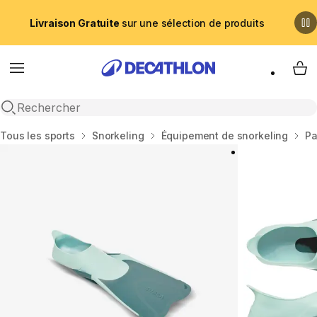
Livraison Gratuite
sur une sélection de produits
Menu
My 
Recherche ouverte
Accueil
Tous les sports
Snorkeling
Équipement de snorkeling
Pa