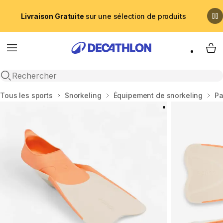
Livraison Gratuite
sur une sélection de produits
Menu
My 
Recherche ouverte
Accueil
Tous les sports
Snorkeling
Équipement de snorkeling
Pa