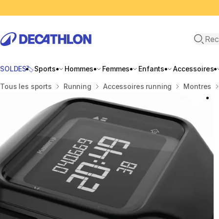
Recher
SOLDES🏷️
Sports
Hommes
Femmes
Enfants
Accessoires
Accueil
Tous les sports
Running
Accessoires running
Montres