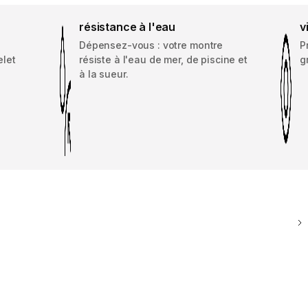
résistance à l'eau
v
Dépensez-vous : votre montre
P
elet
résiste à l'eau de mer, de piscine et
g
à la sueur.