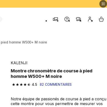
Magasins
Contactez-nous
FAQ
Mon comp
My 
à pied homme W500+ M noire
KALENJI
Montre chronomètre de course à pied
homme W500+ M noire
4.5
82 COMMENTAIRES
4.5 out of 5 stars from 82 reviews
Notre équipe de passionés de course à pied a conçu
cette montre pour vous permettre de mesurer vos