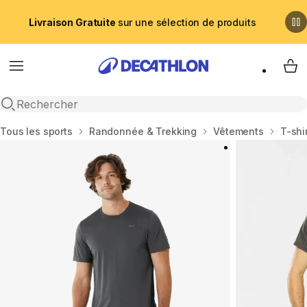
Livraison Gratuite
sur une sélection de produits
Menu
My 
Recherche ouverte
Accueil
Tous les sports
Randonnée & Trekking
Vêtements
T-shi