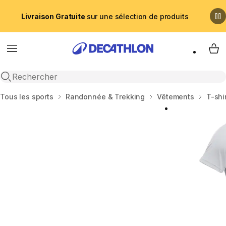
Livraison Gratuite
sur une sélection de produits
Menu
My 
Recherche ouverte
Accueil
Tous les sports
Randonnée & Trekking
Vêtements
T-shi