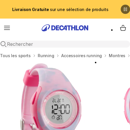
Livraison Gratuite
sur une sélection de produits
Menu
My 
Recherche ouverte
Accueil
Tous les sports
Running
Accessoires running
Montres