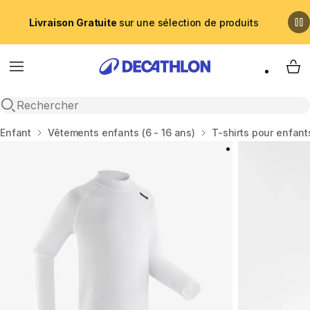
Livraison Gratuite
sur une sélection de produits
Menu
My 
Recherche ouverte
Accueil
Enfant
Vêtements enfants (6 - 16 ans)
T-shirts pour enfant