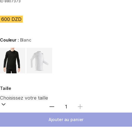
ID
8807373
600 DZD
Couleur :
Blanc
Choose a variant
Taille
Sélectionnez la quantité
Ajouter au panier