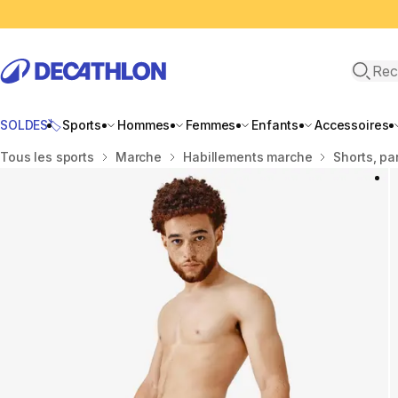
Recher
SOLDES🏷️
Sports
Hommes
Femmes
Enfants
Accessoires
Accueil
Tous les sports
Marche
Habillements marche
Shorts, pa