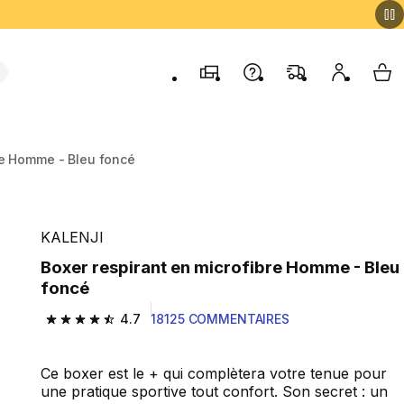
Magasins
Contactez-nous
FAQ
Mon comp
My 
re Homme - Bleu foncé
KALENJI
Boxer respirant en microfibre Homme - Bleu
foncé
4.7
18125 COMMENTAIRES
4.7 out of 5 stars from 18125 reviews
Ce boxer est le + qui complètera votre tenue pour
une pratique sportive tout confort. Son secret : un