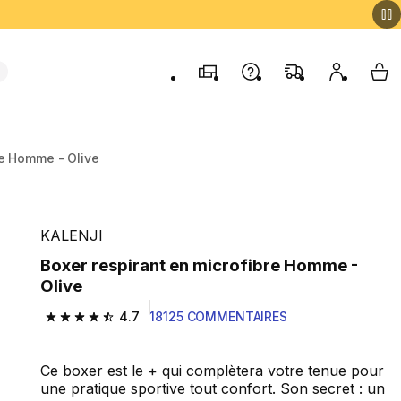
Magasins
Contactez-nous
FAQ
Mon comp
My 
re Homme - Olive
KALENJI
Boxer respirant en microfibre Homme -
Olive
4.7
18125 COMMENTAIRES
4.7 out of 5 stars from 18125 reviews
Ce boxer est le + qui complètera votre tenue pour
une pratique sportive tout confort. Son secret : un