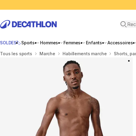
Recher
SOLDES🏷️
Sports
Hommes
Femmes
Enfants
Accessoires
Accueil
Tous les sports
Marche
Habillements marche
Shorts, pa