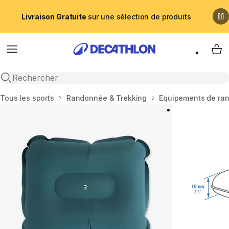
Livraison Gratuite
sur une sélection de produits
Menu
My 
Recherche ouverte
Accueil
Tous les sports
Randonnée & Trekking
Equipements de ra