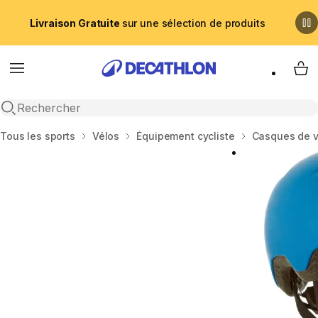
Livraison Gratuite
sur une sélection de produits
Menu
My 
Recherche ouverte
Accueil
Tous les sports
Vélos
Équipement cycliste
Casques de v