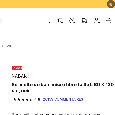
Magasins
Contactez-nous
FAQ
Mon comp
My 
m, noir
Soldes
NABAIJI
Serviette de bain microfibre taille L 80 x 130
cm, noir
4.8
26153 COMMENTAIRES
4.8 out of 5 stars from 26153 reviews
Pour celles et ceux qui veulent profiter d'une