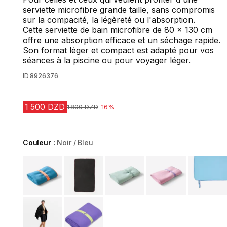
serviette microfibre grande taille, sans compromis
sur la compacité, la légèreté ou l'absorption.
Cette serviette de bain microfibre de 80 x 130 cm
offre une absorption efficace et un séchage rapide.
Son format léger et compact est adapté pour vos
séances à la piscine ou pour voyager léger.
ID
8926376
1 500 DZD
Prix avant la réduction
1 800 DZD
-16%
Couleur :
Noir / Bleu
Choose a variant