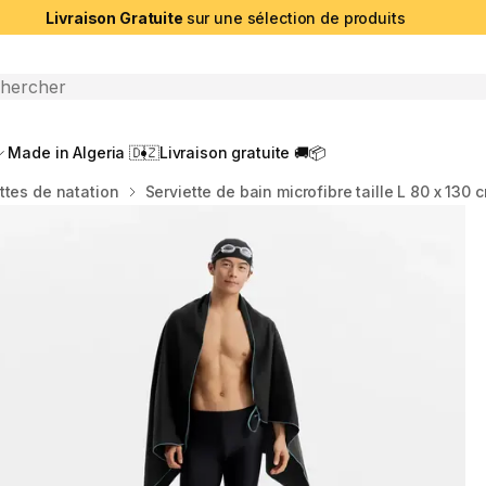
Livraison Gratuite
sur une sélection de produits
che ouverte
Made in Algeria 🇩🇿
Livraison gratuite 🚚📦
ttes de natation
Serviette de bain microfibre taille L 80 x 130 c