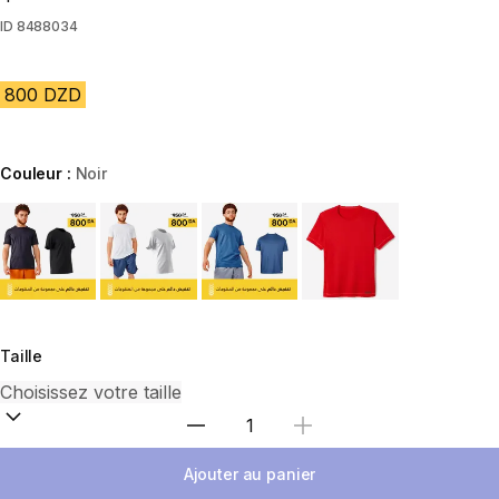
ID
8488034
800 DZD
Couleur :
Noir
Choose a variant
Taille
Sélectionnez la quantité
Ajouter au panier