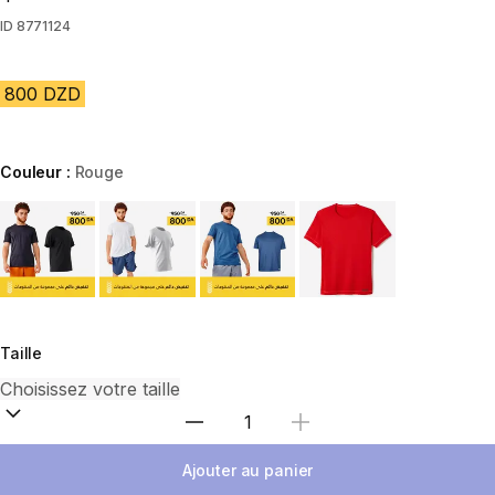
ID
8771124
800 DZD
Couleur :
Rouge
Choose a variant
Taille
Sélectionnez la quantité
Ajouter au panier