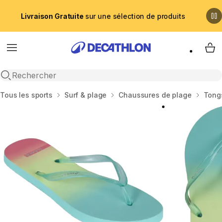
Livraison Gratuite
sur une sélection de produits
Menu
My 
Recherche ouverte
Accueil
Tous les sports
Surf & plage
Chaussures de plage
Tong