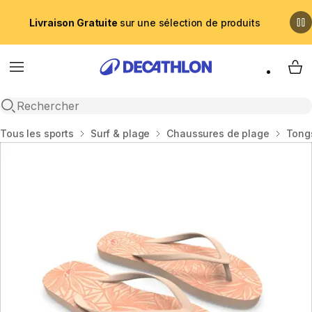
Livraison Gratuite
sur une sélection de produits
Menu
My 
Recherche ouverte
Accueil
Tous les sports
Surf & plage
Chaussures de plage
Tong