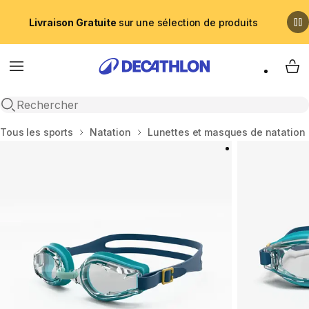
Livraison Gratuite
sur une sélection de produits
Menu
My 
Recherche ouverte
Accueil
Tous les sports
Natation
Lunettes et masques de natation