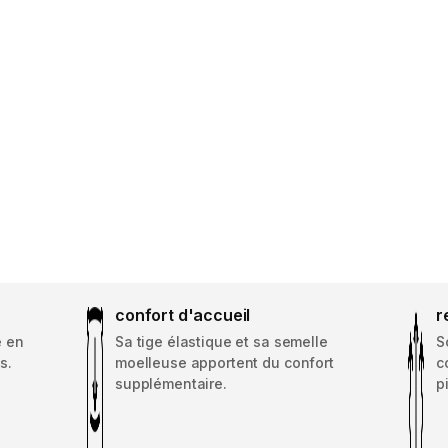
confort d'accueil
r
e en
Sa tige élastique et sa semelle
S
s.
moelleuse apportent du confort
c
supplémentaire.
p