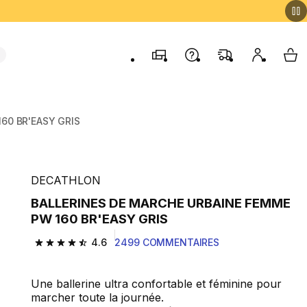
Magasins
Contactez-nous
FAQ
Mon comp
My 
60 BR'EASY GRIS
DECATHLON
BALLERINES DE MARCHE URBAINE FEMME
PW 160 BR'EASY GRIS
4.6
2499 COMMENTAIRES
4.6 out of 5 stars from 2499 reviews
Une ballerine ultra confortable et féminine pour
marcher toute la journée.