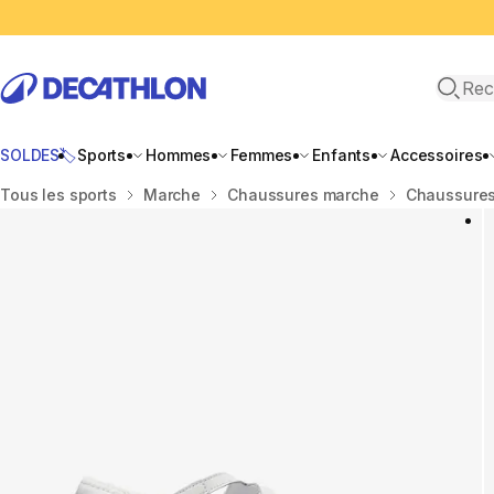
Recher
SOLDES🏷️
Sports
Hommes
Femmes
Enfants
Accessoires
Accueil
Tous les sports
Marche
Chaussures marche
Chaussure