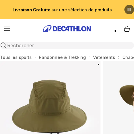
Livraison Gratuite
sur une sélection de produits
Menu
My 
Recherche ouverte
Accueil
Tous les sports
Randonnée & Trekking
Vêtements
Chape