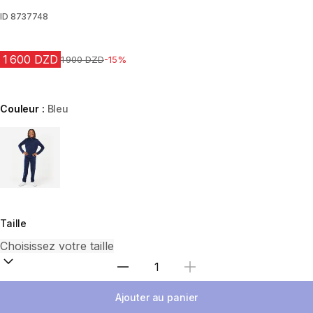
ID
8737748
1 600 DZD
Prix avant la réduction
1 900 DZD
-15%
Couleur :
Bleu
Choose a variant
Taille
Sélectionnez la quantité
Ajouter au panier