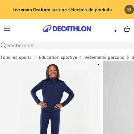
Livraison Gratuite
sur une sélection de produits
Menu
My 
Recherche ouverte
Accueil
Tous les sports
Education sportive
Vêtements garçons
S