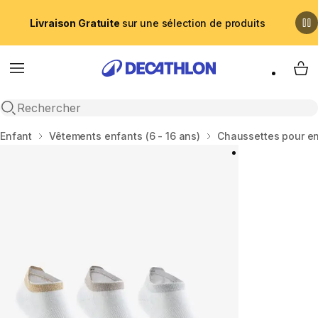
Livraison Gratuite
sur une sélection de produits
Menu
My 
Recherche ouverte
Accueil
Enfant
Vêtements enfants (6 - 16 ans)
Chaussettes pour e