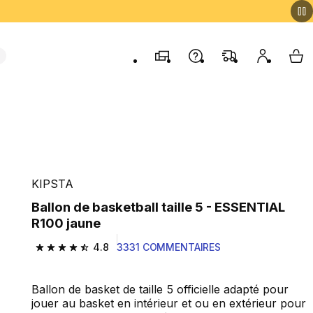
Magasins
Contactez-nous
FAQ
Mon comp
My 
KIPSTA
Ballon de basketball taille 5 - ESSENTIAL
R100 jaune
4.8
3331 COMMENTAIRES
4.8 out of 5 stars from 3331 reviews
Ballon de basket de taille 5 officielle adapté pour
jouer au basket en intérieur et ou en extérieur pour