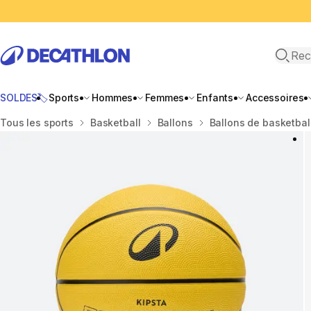
Recher
SOLDES🏷️
Sports
Hommes
Femmes
Enfants
Accessoires
Accueil
Tous les sports
Basketball
Ballons
Ballons de basketbal