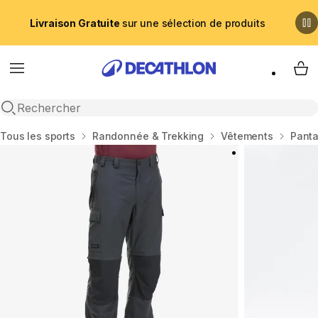
Livraison Gratuite
sur une sélection de produits
Menu
My 
Recherche ouverte
Accueil
Tous les sports
Randonnée & Trekking
Vêtements
Panta