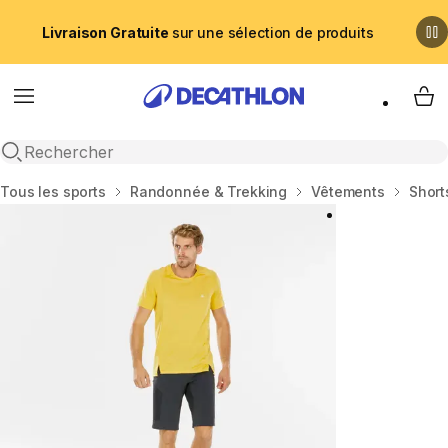
Livraison Gratuite
sur une sélection de produits
Menu
My 
Recherche ouverte
Accueil
Tous les sports
Randonnée & Trekking
Vêtements
Short