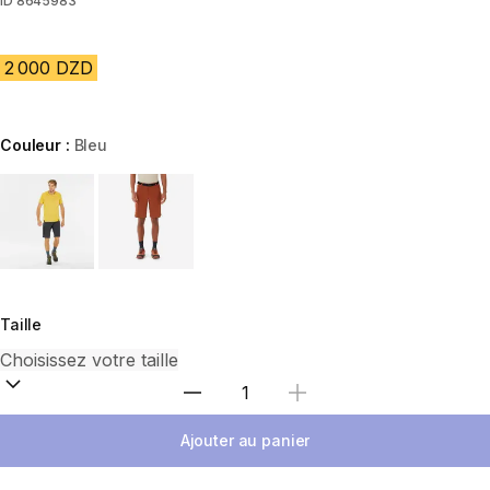
ID
8645983
2 000 DZD
Couleur :
Bleu
Choose a variant
Taille
Sélectionnez la quantité
Ajouter au panier