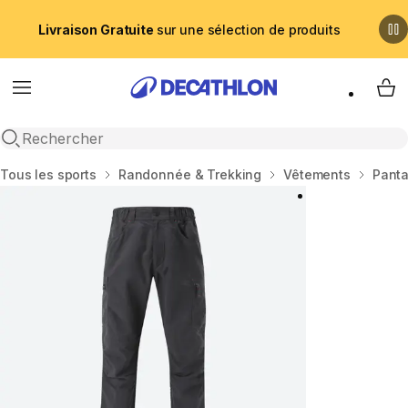
Livraison Gratuite
sur une sélection de produits
Menu
My 
Recherche ouverte
Accueil
Tous les sports
Randonnée & Trekking
Vêtements
Panta