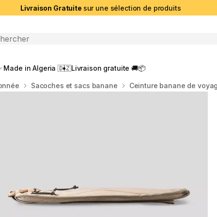
Livraison Gratuite
sur une sélection de produits
che ouverte
Made in Algeria 🇩🇿
Livraison gratuite 🚚📦
donnée
Sacoches et sacs banane
Ceinture banane de voyage