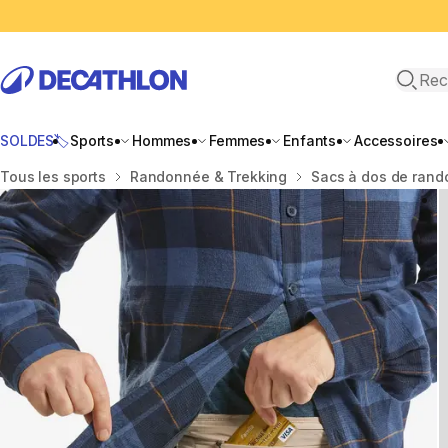
Recher
SOLDES🏷️
Sports
Hommes
Femmes
Enfants
Accessoires
Accueil
Tous les sports
Randonnée & Trekking
Sacs à dos de ran