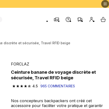
Magasins
Contactez-nous
FAQ
Mon comp
My 
 discrète et sécurisée, Travel RFID beige
FORCLAZ
Ceinture banane de voyage discrète et
sécurisée, Travel RFID beige
4.5
965 COMMENTAIRES
4.5 out of 5 stars from 965 reviews
Nos concepteurs backpackers ont créé cet
accessoire pour faciliter votre pratique et garantir