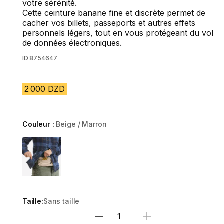
votre sérénité.
Cette ceinture banane fine et discrète permet de
cacher vos billets, passeports et autres effets
personnels légers, tout en vous protégeant du vol
de données électroniques.
ID
8754647
2 000 DZD
Couleur :
Beige / Marron
Choose a variant
Taille:
Sans taille
Sélectionnez la quantité