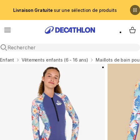
Livraison Gratuite
sur une sélection de produits
Menu
My 
Recherche ouverte
Accueil
Enfant
Vêtements enfants (6 - 16 ans)
Maillots de bain pou