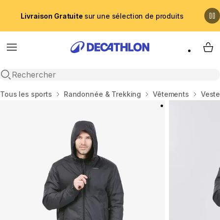
Livraison Gratuite
sur une sélection de produits
Menu
My 
Recherche ouverte
Accueil
Tous les sports
Randonnée & Trekking
Vêtements
Vest