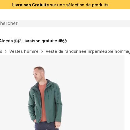
Livraison Gratuite
sur une sélection de produits
che ouverte
Algeria 🇩🇿
Livraison gratuite 🚚📦
es
Vestes homme
Veste de randonnée imperméable homme,