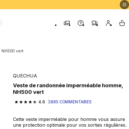
Magasins
Contactez-nous
FAQ
Mon comp
My 
 NH500 vert
QUECHUA
Veste de randonnée imperméable homme,
NH500 vert
4.6
3885 COMMENTAIRES
4.6 out of 5 stars from 3885 reviews
Cette veste imperméable pour homme vous assure
une protection optimale pour vos sorties régulières.