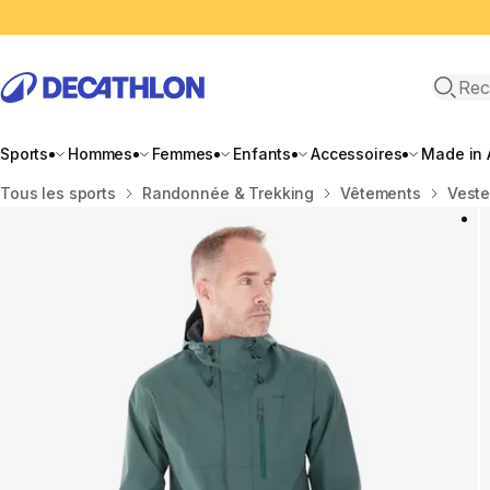
Recher
Sports
Hommes
Femmes
Enfants
Accessoires
Made in 
Accueil
Tous les sports
Randonnée & Trekking
Vêtements
Vest