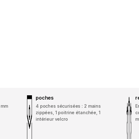
poches
r
0 mm
4 poches sécurisées : 2 mains
E
zippées, 1 poitrine étanchée, 1
c
intérieur velcro
m