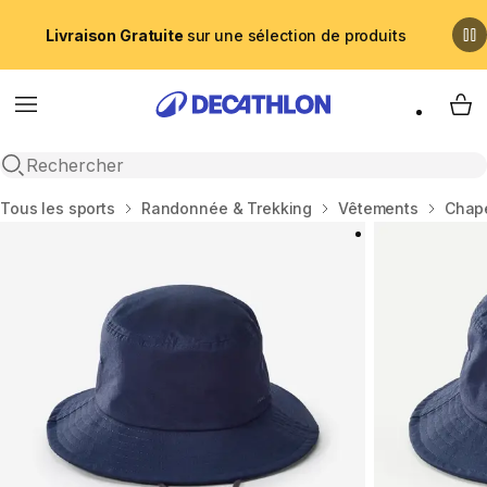
Livraison Gratuite
sur une sélection de produits
Menu
My 
Recherche ouverte
Accueil
Tous les sports
Randonnée & Trekking
Vêtements
Chape