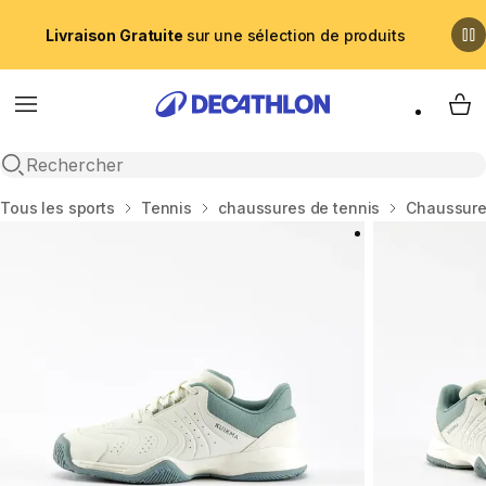
Livraison Gratuite
sur une sélection de produits
Menu
My 
Recherche ouverte
Accueil
Tous les sports
Tennis
chaussures de tennis
Chaussure