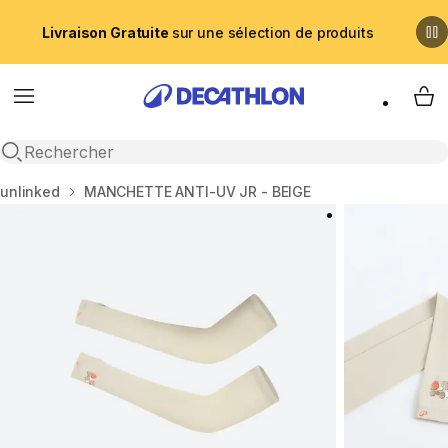
Livraison Gratuite
sur une sélection de produits
Menu
My 
Recherche ouverte
Accueil
unlinked
MANCHETTE ANTI-UV JR - BEIGE