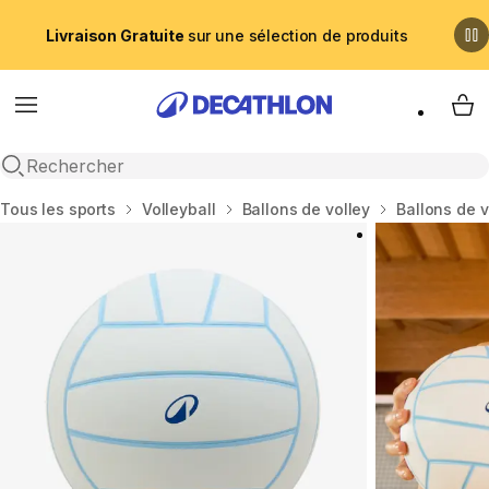
Livraison Gratuite
sur une sélection de produits
Menu
My 
Recherche ouverte
Accueil
Tous les sports
Volleyball
Ballons de volley
Ballons de v