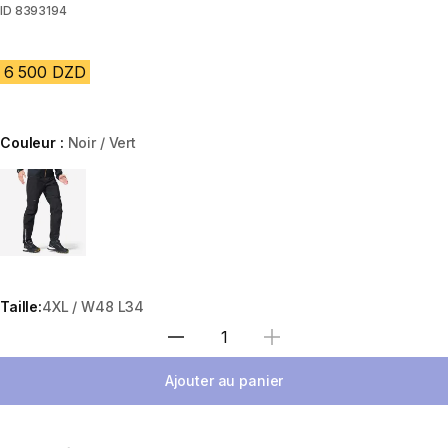
ID
8393194
6 500 DZD
Couleur :
Noir / Vert
Choose a variant
Taille:
4XL / W48 L34
Sélectionnez la quantité
Ajouter au panier