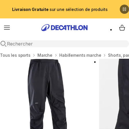
Livraison Gratuite
sur une sélection de produits
Menu
My 
Recherche ouverte
Accueil
Tous les sports
Marche
Habillements marche
Shorts, pa