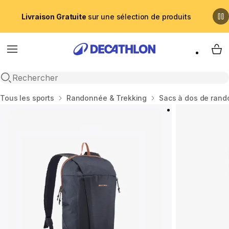
Livraison Gratuite
sur une sélection de produits
Menu
My 
Recherche ouverte
Accueil
Tous les sports
Randonnée & Trekking
Sacs à dos de ran