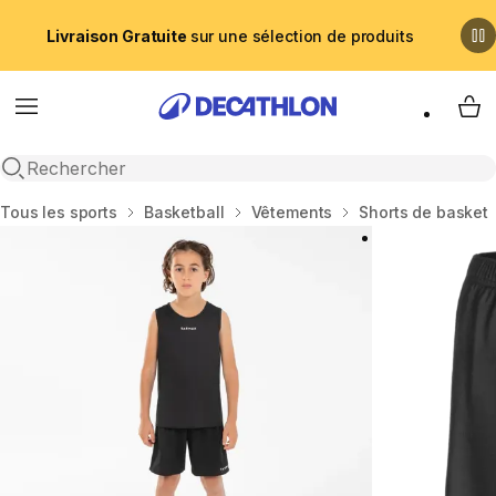
Livraison Gratuite
sur une sélection de produits
Menu
My 
Recherche ouverte
Accueil
Tous les sports
Basketball
Vêtements
Shorts de basket