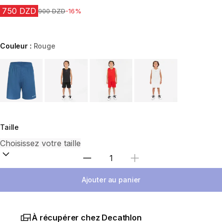
750 DZD
Prix avant la réduction
900 DZD
-16%
Couleur :
Rouge
Choose a variant
Taille
Sélectionnez la quantité
Ajouter au panier
À récupérer chez Decathlon