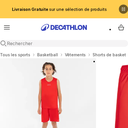
Livraison Gratuite
sur une sélection de produits
Menu
My 
Recherche ouverte
Accueil
Tous les sports
Basketball
Vêtements
Shorts de basket