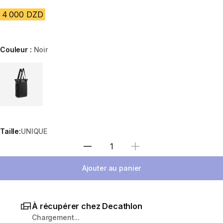
4 000 DZD
Couleur :
Noir
Choose a variant
Taille:
UNIQUE
Sélectionnez la quantité
Ajouter au panier
À récupérer chez Decathlon
Chargement...