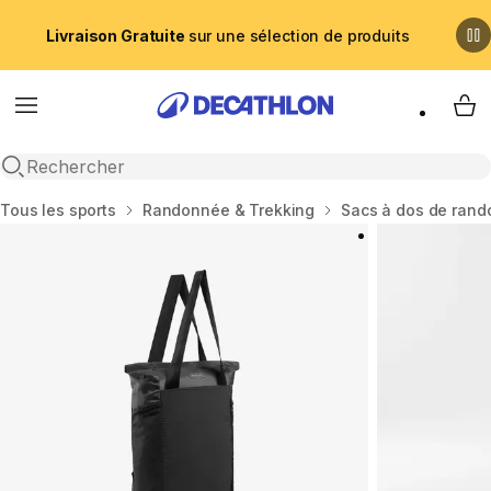
Livraison Gratuite
sur une sélection de produits
Menu
My 
Recherche ouverte
Accueil
Tous les sports
Randonnée & Trekking
Sacs à dos de ran