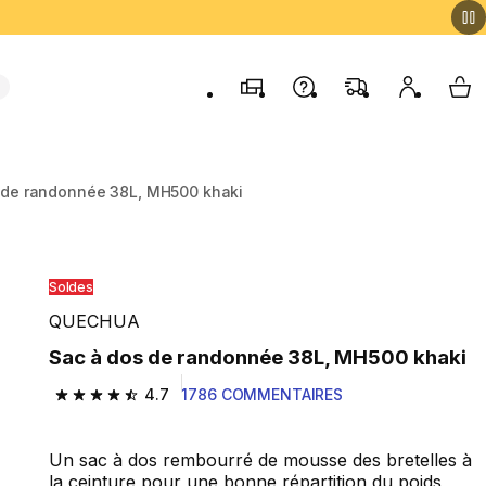
Magasins
Contactez-nous
FAQ
Mon comp
My 
 de randonnée 38L, MH500 khaki
Soldes
QUECHUA
Sac à dos de randonnée 38L, MH500 khaki
4.7
1786 COMMENTAIRES
4.7 out of 5 stars from 1786 reviews
Un sac à dos rembourré de mousse des bretelles à
la ceinture pour une bonne répartition du poids