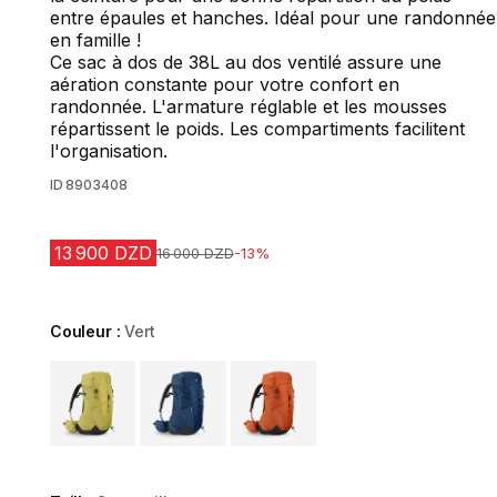
entre épaules et hanches. Idéal pour une randonnée
en famille !
Ce sac à dos de 38L au dos ventilé assure une
aération constante pour votre confort en
randonnée. L'armature réglable et les mousses
répartissent le poids. Les compartiments facilitent
l'organisation.
ID
8903408
13 900 DZD
Prix avant la réduction
16 000 DZD
-13%
Couleur :
Vert
Choose a variant