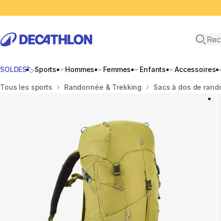
Recher
SOLDES🏷️
Sports
Hommes
Femmes
Enfants
Accessoires
Accueil
Tous les sports
Randonnée & Trekking
Sacs à dos de ran