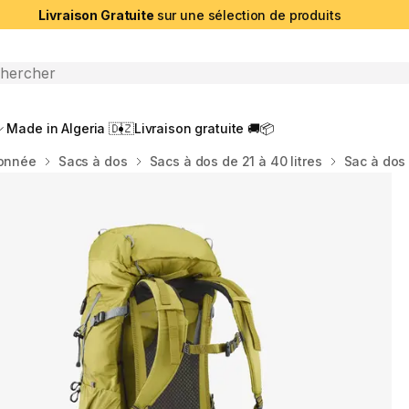
Livraison Gratuite
sur une sélection de produits
che ouverte
Made in Algeria 🇩🇿
Livraison gratuite 🚚📦
donnée
Sacs à dos
Sacs à dos de 21 à 40 litres
Sac à dos