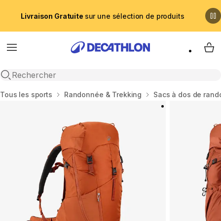
Livraison Gratuite
sur une sélection de produits
Menu
My 
Recherche ouverte
Accueil
Tous les sports
Randonnée & Trekking
Sacs à dos de ran