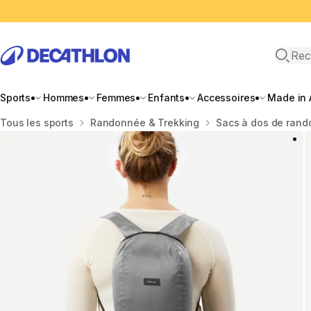
Recher
Sports
Hommes
Femmes
Enfants
Accessoires
Made in 
Accueil
Tous les sports
Randonnée & Trekking
Sacs à dos de ran