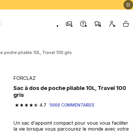
Magasins
Contactez-nous
FAQ
Mon comp
My 
e poche pliable 10L, Travel 100 gris
FORCLAZ
Sac à dos de poche pliable 10L, Travel 100
gris
4.7
5668 COMMENTAIRES
4.7 out of 5 stars from 5668 reviews
Un sac d'appoint compact pour vous vous faciliter
la vie lorsque vous parcourez le monde avec votre