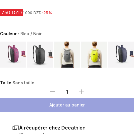
750 DZD
Prix avant la réduction
1 000 DZD
-25%
Couleur :
Bleu / Noir
Choose a variant
Taille:
Sans taille
Sélectionnez la quantité
Ajouter au panier
À récupérer chez Decathlon