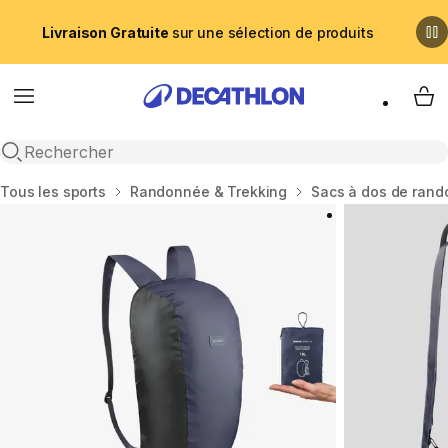
Livraison Gratuite
sur une sélection de produits
Menu
My 
Recherche ouverte
Accueil
Tous les sports
Randonnée & Trekking
Sacs à dos de ran